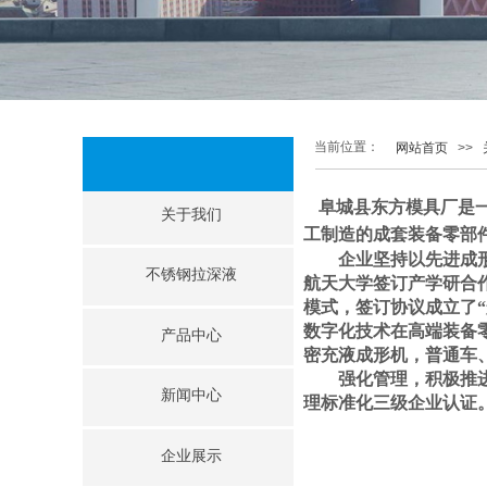
当前位置：
网站首页
>>
阜城县东方模具厂
是
关于我们
工制造的成套装备零部
企业坚持以
先进成
不锈钢拉深液
航天大学签订产学研合
模式，签订协议成立了
“
数字化技术在高端装备
产品中心
密充液成形机，普通车
强化管理，积极推
新闻中心
理标准化三级企业
认证
企业展示