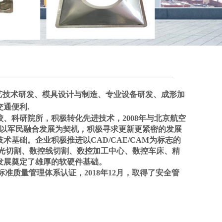
艺技术研发、模具设计与制造、专业设备研发、成形加
交通便利
.
校、科研院所，积极转化先进技术，
2008
年与北京航空
以军民融合发展为契机，积极寻求更新更紧密的发展
技术基础。企业积极
推进以
CAD/CAE/CAM
为标志的
光切割、数控线切割、数控加工中心、数控车床、精
发展奠定了
雄厚的软硬件
基础
。
标准质量管理体系认证，
2018
年
12
月，取得了
安全管