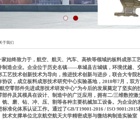
关于我们
一家始终致力于，航空、航天、汽车、高铁等领域的板料成形工
件制造企业
。企业位于历史名镇
——阜城县古城镇，环境优越
、
形工艺技术
创新技术为导向
，推进技术创新与进步，联合大专院
作协议，成立板料成形技术研究中心实验基地，
2018
年
7
月，
双方
航空零部件
先进
成
形
技术研发中心
”为今后的发展奠定了
坚实
的
零部件及其模具在设计、制造中的广泛应用，拥有二
/
三维数控激
、铣、磨、钻、冲、压、割等各种主要机械加工设备。
为企业的
进标准化体系认证工作。通过了
GB/T19001-2016 / ISO 9001:2015
。技术支撑单位北京航空航天大学精密成形与微结构制造实验室